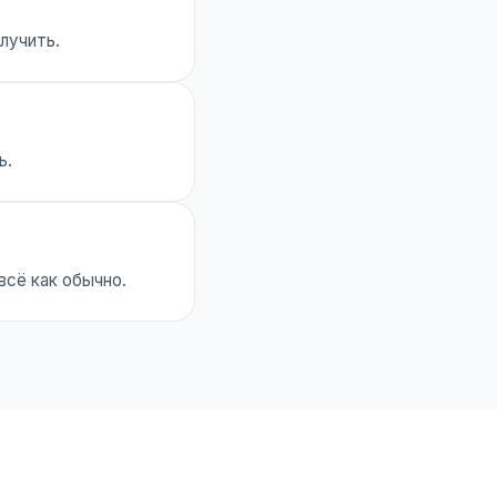
лучить.
ь.
всё как обычно.