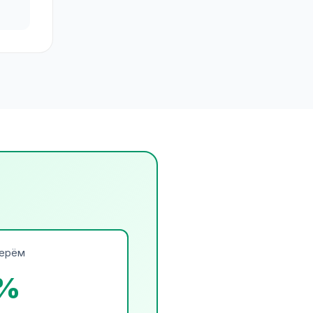
ерём
%