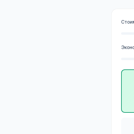
Стои
Экон